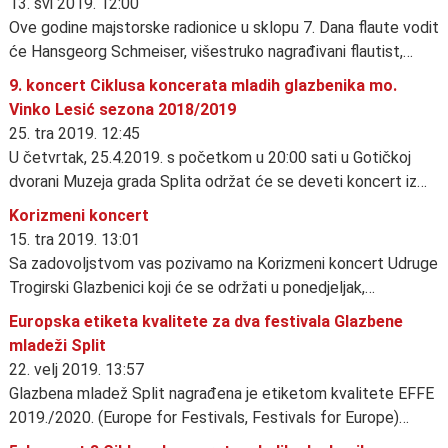
13. svi 2019. 12:00
Ove godine majstorske radionice u sklopu 7. Dana flaute vodit
će Hansgeorg Schmeiser, višestruko nagrađivani flautist,…
9. koncert Ciklusa koncerata mladih glazbenika mo.
Vinko Lesić sezona 2018/2019
25. tra 2019. 12:45
U četvrtak, 25.4.2019. s početkom u 20:00 sati u Gotičkoj
dvorani Muzeja grada Splita održat će se deveti koncert iz…
Korizmeni koncert
15. tra 2019. 13:01
Sa zadovoljstvom vas pozivamo na Korizmeni koncert Udruge
Trogirski Glazbenici koji će se održati u ponedjeljak,…
Europska etiketa kvalitete za dva festivala Glazbene
mladeži Split
22. velj 2019. 13:57
Glazbena mladež Split nagrađena je etiketom kvalitete EFFE
2019./2020. (Europe for Festivals, Festivals for Europe)…