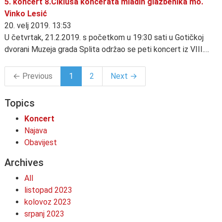
5. koncert 8.Ciklusa koncerata mladih glazbenika mo.
Vinko Lesić
20. velj 2019. 13:53
U četvrtak, 21.2.2019. s početkom u 19:30 sati u Gotičkoj
dvorani Muzeja grada Splita održao se peti koncert iz VIII.…
← Previous
1
2
Next →
Topics
Koncert
Najava
Obavijest
Archives
All
listopad 2023
kolovoz 2023
srpanj 2023