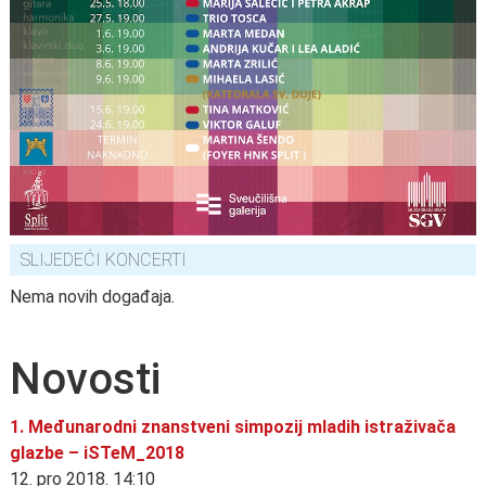
SLIJEDEĆI KONCERTI
Nema novih događaja.
Novosti
1. Međunarodni znanstveni simpozij mladih istraživača
glazbe – iSTeM_2018
12. pro 2018. 14:10