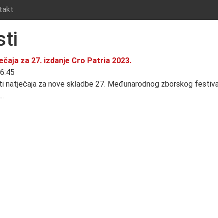
takt
ti
ečaja za 27. izdanje Cro Patria 2023.
06:45
ti natječaja za nove skladbe 27. Međunarodnog zborskog festiv
..