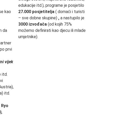
edukacije itd.), programe je posjetilo
 se kao
27.000 posjetitelja
( domaći i turisti
– sve dobne skupine)
,
a nastupilo je
3000 izvođača
(od kojih 75%
m da
možemo definirati kao djecu ili mlade
umjetnike).
artner
po prvi
tni vijek
 itd.
vi
ustria),
) itd.
e
Ryo
j,