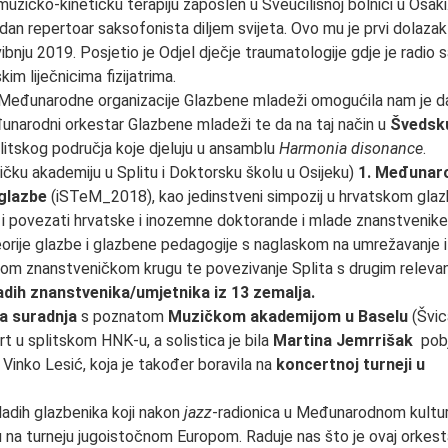
muzičko-kinetičku terapiju zaposlen u Sveučilišnoj bolnici u Osaki
n repertoar saksofonista diljem svijeta. Ovo mu je prvi dolazak
ibnju 2019. Posjetio je Odjel dječje traumatologije gdje je radio 
im liječnicima fizijatrima.
Međunarodne organizacije Glazbene mladeži omogućila nam je d
narodni orkestar Glazbene mladeži te da na taj način u
Švedsk
litskog područja koje djeluju u ansamblu
Harmonia
disonance
.
ičku akademiju u Splitu i Doktorsku školu u Osijeku)
1. Međunar
 glazbe
(iSTeM_2018), kao jedinstveni simpozij u hrvatskom gla
iti i povezati hrvatske i inozemne doktorande i mlade znanstvenike
eorije glazbe i glazbene pedagogije s naglaskom na umrežavanje i
nom znanstveničkom krugu te povezivanje Splita s drugim releva
ih znanstvenika/umjetnika iz 13 zemalja.
a suradnja
s poznatom
Muzičkom akademijom u Baselu
(Švic
rt u
splitskom HNK-u, a solistica je bila
Martina Jemrrišak
pobj
Vinko Lesić, koja je također boravila na
koncertnoj turneji u
ladih glazbenika koji nakon
jazz
-radionica u Međunarodnom kult
 na turneju jugoistočnom Europom. Raduje nas što je ovaj orkest