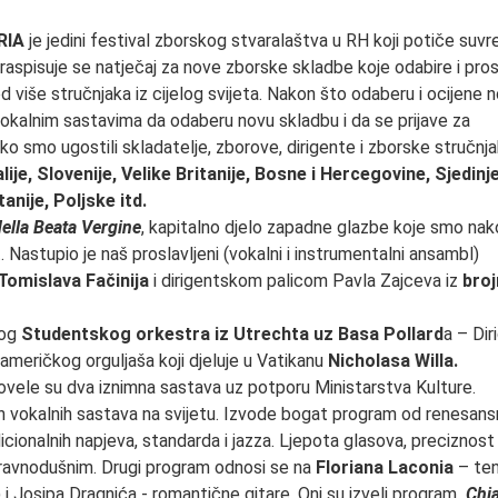
RIA
je jedini festival zborskog stvaralaštva u RH koji potiče su
aspisuje se natječaj za nove zborske skladbe koje odabire i pro
d više stručnjaka iz cijelog svijeta. Nakon što odaberu i ocijene 
okalnim sastavima da odaberu novu skladbu i da se prijave za
ko smo ugostili skladatelje, zborove, dirigente i zborske stručnja
alije, Slovenije, Velike Britanije, Bosne i Hercegovine, Sjedinj
anije, Poljske itd.
ella Beata Vergine
, kapitalno djelo zapadne glazbe koje smo nak
 Nastupio je naš proslavljeni (vokalni i instrumentalni ansambl)
Tomislava Fačinija
i dirigentskom palicom Pavla Zajceva iz
broj
nog
Studentskog orkestra iz Utrechta uz Basa Pollard
a – Dir
 američkog orguljaša koji djeluje u Vatikanu
Nicholasa Willa.
Dovele su dva iznimna sastava uz potporu Ministarstva Kulture.
jih vokalnih sastava na svijetu. Izvode bogat program od renesan
icionalnih napjeva, standarda i jazza. Ljepota glasova, preciznost
u ravnodušnim. Drugi program odnosi se na
Floriana Laconia
– ten
i Josipa Dragnića - romantične gitare. Oni su izveli program
Chia