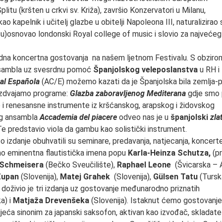
litu (kršten u crkvi sv. Križa), završio Konzervatori u Milanu,
ao kapelnik i učitelj glazbe u obitelji Napoleona III, naturalizirao
(su)osnovao londonski Royal college of music i slovio za najvećeg
odna koncertna gostovanja na našem ljetnom Festivalu. S obziro
ansambla uz svesrdnu pomoć
Španjolskog veleposlanstva
u RH i
al Española
(AC/E) možemo kazati da je Španjolska bila zemlja-p
izdvajamo programe:
Glazba
zaboravljenog Mediterana
gdje smo 
ne i renesansne instrumente iz kršćanskog, arapskog i židovskog
og ansambla
Accademia del piacere
odveo nas je u
španjolski
zla
 Te predstavio viola da gambu kao solistički instrument.
to izdanje obuhvatili su seminare, predavanja, natjecanja, koncerte
smo eminentna flautistička imena popu
Karla-Heinza Schutza,
(pr
 Schmeisera
(Bečko Sveučilište),
Raphael Leone
(Švicarska – A
Zupan
(Slovenija),
Matej Grahek
(Slovenija),
Gülsen Tatu
(Turska
živio je tri izdanja uz gostovanje međunarodno priznatih
a) i
Matjaža Drevenšeka
(Slovenija). Istaknut ćemo gostovanj
jeća sinonim za japanski saksofon, aktivan kao izvođač, skladatel