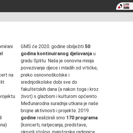
omirani
GMS će 2020. godine obilježiti
50
el
godina kontinuiranog djelovanja
u
gradu Splitu. Naša je osnovna misija
povezivanje djece i mladih od vrtićke,
cert na
preko osnovnoškolske i
lit
srednjoškolske dobi sve do
fakultetskih dana (a nakon toga i kroz
projektu
život) s glazbom i kulturom općenito.
Međunarodna suradnja utkana je naše
brojne aktivnosti i projekte. 2019.
l
godine
realizirali smo
170 programa
ona)
(koncerti, natjecanja, predstave,
okrugli stolovi, majstorske radionice,