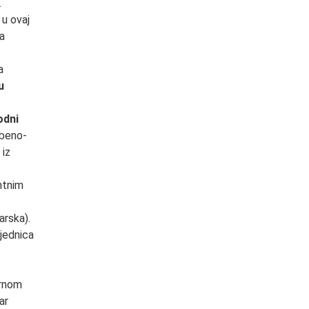
.
 u ovaj
sa
a
u
odni
zbeno-
 iz
ntnim
arska).
ednica
urnom
ar