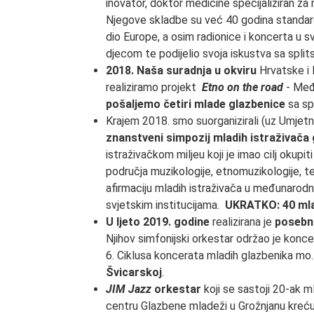
inovator, doktor medicine specijaliziran za 
Njegove skladbe su već 40 godina standarda
dio Europe, a osim radionice i koncerta u sv
djecom te podijelio svoja iskustva sa splitsk
2018. Naša suradnja u okviru
Hrvatske i 
realiziramo projekt
Etno on the road
- Među
pošaljemo četiri mlade glazbenice
sa sp
Krajem 2018. smo suorganizirali (uz Umjetn
znanstveni simpozij mladih istraživača
istraživačkom miljeu koji je imao cilj okup
područja muzikologije, etnomuzikologije, t
afirmaciju mladih istraživača u međunarod
svjetskim institucijama.
UKRATKO: 40 mlad
U ljeto 2019. godine
realizirana je
posebn
Njihov simfonijski orkestar održao je konce
6. Ciklusa koncerata mladih glazbenika mo. 
Švicarskoj
.
JIM Jazz
orkestar
koji se sastoji 20-ak m
centru Glazbene mladeži u Grožnjanu kreću