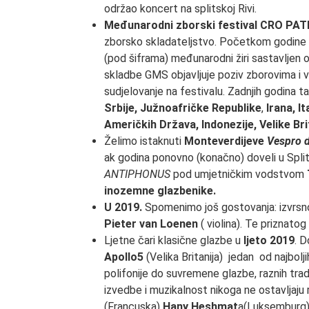
održao koncert na splitskoj Rivi.
Međunarodni zborski festival CRO PAT
zborsko skladateljstvo. Početkom godine r
(pod šiframa) međunarodni žiri sastavljen o
skladbe GMS objavljuje poziv zborovima i v
sudjelovanje na festivalu. Zadnjih godina ta
Srbije, Južnoafričke Republike
,
Irana,
It
Američkih Država, Indonezije, Velike Brit
Želimo istaknuti
Monteverdijeve
Vespro d
ak godina ponovno (konačno) doveli u Split.
ANTIPHONUS
pod umjetničkim vodstvom
inozemne glazbenike.
U 2019.
Spomenimo još gostovanja: izvrs
Pieter van Loenen
( violina). Te priznatog
Ljetne čari klasične glazbe u
ljeto 2019
. 
Apollo5
(Velika Britanija) jedan od najbol
polifonije do suvremene glazbe, raznih trad
izvedbe i muzikalnost nikoga ne ostavljaj
(Francuska)
Hany Heshmat
a(Luksemburg) 