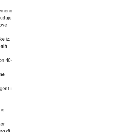
vremeno
suđuje
nove
ke iz:
enih
on 40-
ne
igent i
sne
or
ro di