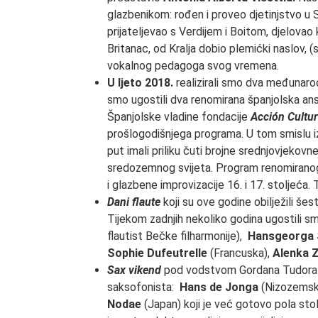
glazbenikom: rođen i proveo djetinjstvo u Sp
prijateljevao s Verdijem i Boitom, djelovao k
Britanac, od Kralja dobio plemićki naslov, 
vokalnog pedagoga svog vremena.
U ljeto 2018.
realizirali smo dva međunar
smo ugostili dva renomirana španjolska 
Španjolske vladine fondacije
Acción Cultur
prošlogodišnjega programa. U tom smislu 
put imali priliku čuti brojne srednjovjekov
sredozemnog svijeta. Program renomiran
i glazbene improvizacije 16. i 17. stoljeća.
Dani flaute
koji su ove godine obilježili šes
Tijekom zadnjih nekoliko godina ugostili 
flautist Bečke filharmonije),
Hansgeorga
Sophie Dufeutrelle
(Francuska),
Alenka 
Sax vikend
pod vodstvom Gordana Tudora do
saksofonista:
Hans de Jonga
(Nizozemsk
Nodae
(Japan) koji je već gotovo pola stol