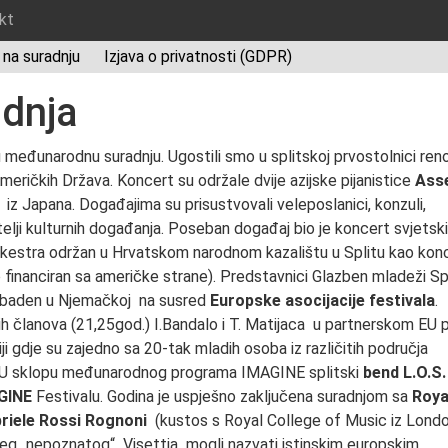
kt
v na suradnju
Izjava o privatnosti (GDPR)
dnja
 međunarodnu suradnju. Ugostili smo u splitskoj prvostolnici ren
Američkih Država. Koncert su održale dvije azijske pijanistice
Ass
iz Japana. Događajima su prisustvovali veleposlanici, konzuli,
bitelji kulturnih događanja. Poseban događaj bio je koncert svjetski
kestra održan u Hrvatskom narodnom kazalištu u Splitu kao kon
io financiran sa američke strane). Predstavnici Glazben mladeži Sp
isbaden u Njemačkoj na susred
Europske asocijacije festivala
.
h članova (21,25god.) I.Bandalo i T. Matijaca u partnerskom EU 
iji gdje su zajedno sa 20-tak mladih osoba iz različitih područja
H. U sklopu međunarodnog programa IMAGINE splitski
bend L.O.S.
GINE
Festivalu. Godina je uspješno zaključena suradnjom sa
Roya
riele Rossi Rognoni
(kustos s Royal College of Music iz Lond
eg „nepoznatog“ Visettia mogli nazvati istinskim europskim