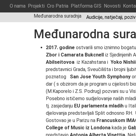
O nama
Projekti
Cro Patria
Platforma GIS
Novosti
Konta
Međunarodna suradnja
Audicije, natječaji, pozi
Međunarodna sura
2017. godine
ostvarili smo iznimno bogatu
Zbor i Camarata Bukcnell
iz Sjedinjenih 
Abilseitovoa
iz Kazahstana i
Yoko Nishii
predstavnici Grada, Sveučilišta i brojni lju
poznatog
San Jose Youth Symphony
or
dar ( s obzirom da je program u cijelosti b
(M.Kaporelo i Z.S. Podrug) pozvani su u V
Posebno ističemo sudjelovanje naših mladi
tj. zasjedanju
EU parlamenta mladih
u Ital
djelovanja predstavljali Split odnosno R
Gostovao je u Parizu na
Francuskom IMA
College of Music iz Londona
kada je
Gab
predstavio
Antonia Alberta Visettia.
Naš