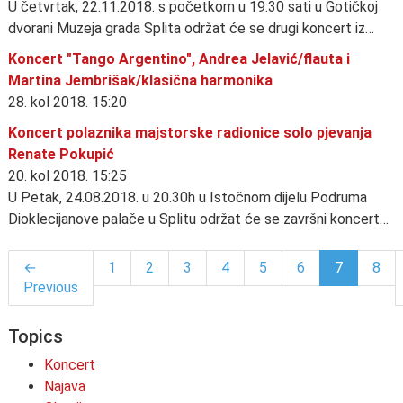
U četvrtak, 22.11.2018. s početkom u 19:30 sati u Gotičkoj
dvorani Muzeja grada Splita održat će se drugi koncert iz…
Koncert "Tango Argentino", Andrea Jelavić/flauta i
Martina Jembrišak/klasična harmonika
28. kol 2018. 15:20
Koncert polaznika majstorske radionice solo pjevanja
Renate Pokupić
20. kol 2018. 15:25
U Petak, 24.08.2018. u 20.30h u Istočnom dijelu Podruma
Dioklecijanove palače u Splitu održat će se završni koncert…
←
1
2
3
4
5
6
7
8
Previous
Topics
Koncert
Najava