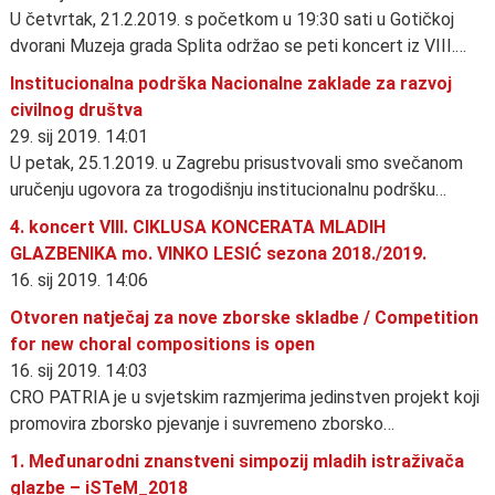
U četvrtak, 21.2.2019. s početkom u 19:30 sati u Gotičkoj
dvorani Muzeja grada Splita održao se peti koncert iz VIII.…
Institucionalna podrška Nacionalne zaklade za razvoj
civilnog društva
29. sij 2019. 14:01
U petak, 25.1.2019. u Zagrebu prisustvovali smo svečanom
uručenju ugovora za trogodišnju institucionalnu podršku…
4. koncert VIII. CIKLUSA KONCERATA MLADIH
GLAZBENIKA mo. VINKO LESIĆ sezona 2018./2019.
16. sij 2019. 14:06
Otvoren natječaj za nove zborske skladbe / Competition
for new choral compositions is open
16. sij 2019. 14:03
CRO PATRIA je u svjetskim razmjerima jedinstven projekt koji
promovira zborsko pjevanje i suvremeno zborsko…
1. Međunarodni znanstveni simpozij mladih istraživača
glazbe – iSTeM_2018