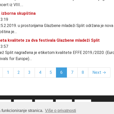
cert iz VIII.…
 izborna skupština
13:19
25.2.2019. u prostorijama Glazbene mladeži Split održana je nova
pština je…
eta kvalitete za dva festivala Glazbene mladeži Split
13:57
ž Split nagrađena je etiketom kvalitete EFFE 2019./2020. (Eur
tivals for Europe)…
1
2
3
4
5
6
7
8
Next →
 funkcioniranje stranica.
Više o privatnosti