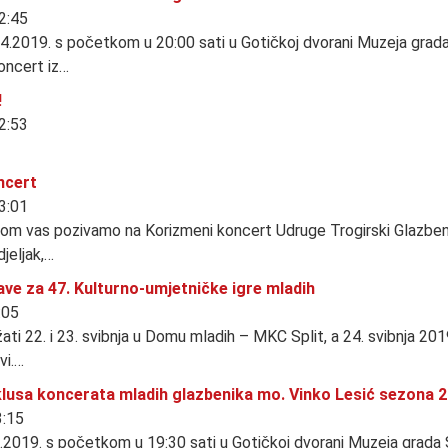
12:45
.4.2019. s početkom u 20:00 sati u Gotičkoj dvorani Muzeja grada
oncert iz…
!
12:53
ncert
13:01
om vas pozivamo na Korizmeni koncert Udruge Trogirski Glazbeni
jeljak,…
ave za 47. Kulturno-umjetničke igre mladih
:05
ati 22. i 23. svibnja u Domu mladih – MKC Split, a 24. svibnja 2019
vi.…
klusa koncerata mladih glazbenika mo. Vinko Lesić sezona 
3:15
3.2019. s početkom u 19:30 sati u Gotičkoj dvorani Muzeja grada 