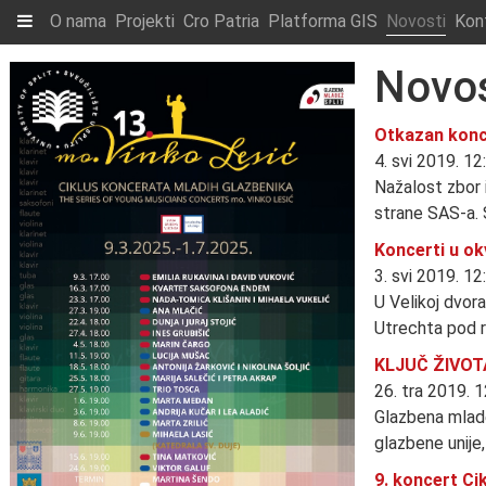
O nama
Projekti
Cro Patria
Platforma GIS
Novosti
Kon
Novos
Otkazan konc
4. svi 2019. 12
Nažalost zbor 
strane SAS-a.
Koncerti u ok
3. svi 2019. 12
U Velikoj dvor
Utrechta pod 
KLJUČ ŽIVOT
26. tra 2019. 
Glazbena mlade
glazbene unij
9. koncert Ci