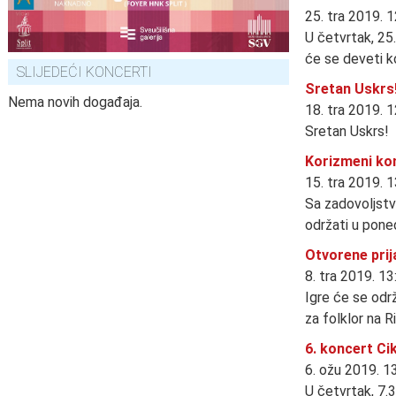
25. tra 2019. 
U četvrtak, 25
će se deveti k
SLIJEDEĆI KONCERTI
Sretan Uskrs
Nema novih događaja.
18. tra 2019. 
Sretan Uskrs!
Korizmeni ko
15. tra 2019. 
Sa zadovoljstv
održati u poned
Otvorene prij
8. tra 2019. 13
Igre će se održ
za folklor na Ri
6. koncert Ci
6. ožu 2019. 1
U četvrtak, 7.