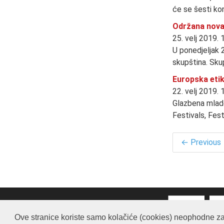
će se šesti kon
Održana nova
25. velj 2019. 
U ponedjeljak 
skupština. Sku
Europska etik
22. velj 2019. 
Glazbena mlade
Festivals, Fes
← Previous
Ove stranice koriste samo kolačiće (cookies) neophodne za