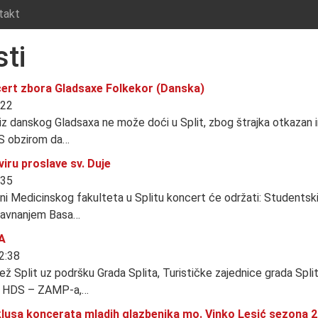
takt
ti
ert zbora Gladsaxe Folkekor (Danska)
:22
iz danskog Gladsaxa ne može doći u Split, zbog štrajka otkazan i
 S obzirom da…
viru proslave sv. Duje
:35
ani Medicinskog fakulteta u Splitu koncert će održati: Studentski
ravnanjem Basa…
A
12:38
ž Split uz podršku Grada Splita, Turističke zajednice grada Spli
e, HDS – ZAMP-a,…
klusa koncerata mladih glazbenika mo. Vinko Lesić sezona 