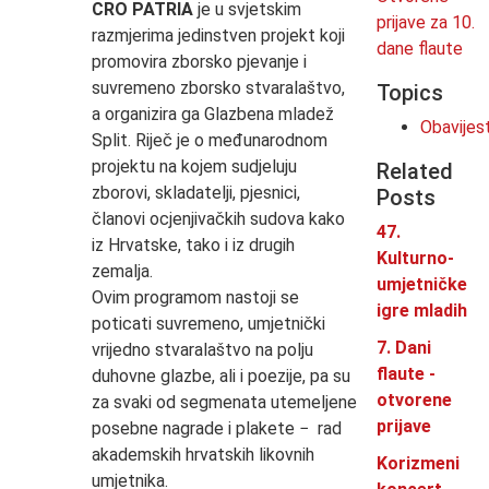
CRO PATRIA
je u svjetskim
prijave za 10.
razmjerima jedinstven projekt koji
dane flaute
promovira zborsko pjevanje i
suvremeno zborsko stvaralaštvo,
Topics
a organizira ga Glazbena mladež
Obavijes
Split. Riječ je o međunarodnom
projektu na kojem sudjeluju
Related
zborovi, skladatelji, pjesnici,
Posts
članovi ocjenjivačkih sudova kako
47.
iz Hrvatske, tako i iz drugih
Kulturno-
zemalja.
umjetničke
Ovim programom nastoji se
igre mladih
poticati suvremeno, umjetnički
7. Dani
vrijedno stvaralaštvo na polju
flaute -
duhovne glazbe, ali i poezije, pa su
otvorene
za svaki od segmenata utemeljene
prijave
posebne nagrade i plakete − rad
akademskih hrvatskih likovnih
Korizmeni
umjetnika.