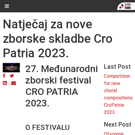
Natječaj za nove
zborske skladbe Cro
Patria 2023.
27. Međunarodni
Last Post
Competition
zborski festival
for new
CRO PATRIA
choral
compositions
2023.
CroPatria
2023.
Next Post
O FESTIVALU
Otvorene