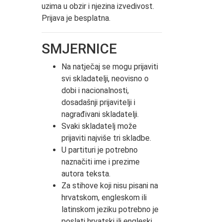
uzima u obzir i njezina izvedivost.
Prijava je besplatna.
SMJERNICE
Na natječaj se mogu prijaviti
svi skladatelji, neovisno o
dobi i nacionalnosti,
dosadašnji prijavitelji i
nagrađivani skladatelji.
Svaki skladatelj može
prijaviti najviše tri skladbe.
U partituri je potrebno
naznačiti ime i prezime
autora teksta.
Za stihove koji nisu pisani na
hrvatskom, engleskom ili
latinskom jeziku potrebno je
poslati hrvatski ili engleski